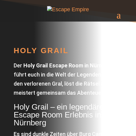
HOLY GRAIL
Der
Holy Grail Escape Room in Nürnberg
führt euch in die Welt der Legenden – findet
den verlorenen Gral, löst die Rätsel und
meistert gemeinsam das Abenteuer!
Holy Grail – ein legendäres
Escape Room Erlebnis in
Nürnberg
Es sind dunkle Zeiten über Burg Camelot