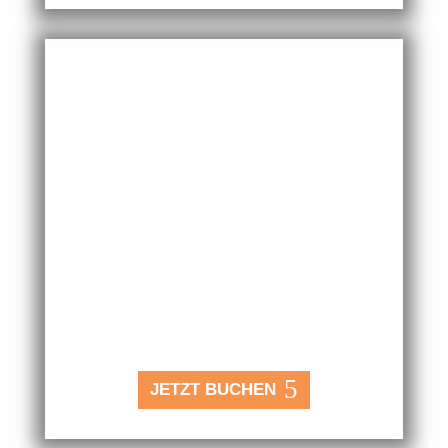
Space Escape

2–6 Spieler
}
60 Min.

mittel – schwer
JETZT BUCHEN