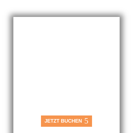
Prison Break

2–6 Spieler
}
60 Min.

mittel
JETZT BUCHEN