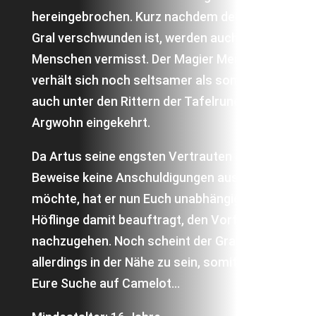
hereingebrochen. Kurz nachdem der heilige
Gral verschwunden ist, werden auch
Menschen vermisst. Der Magier Merlin
verhält sich noch seltsamer als sonst und
auch unter den Rittern der Tafelrunde ist
Argwohn eingekehrt.
Da Artus seine engsten Vertrauten ohne
Beweise keine Anschuldigungen aussetzen
möchte, hat er nun Euch unabhängige
Höflinge damit beauftragt, den Vorfällen
nachzugehen. Noch scheint der Gral
allerdings in der Nähe zu sein, somit beginnt
Eure Suche auf Camelot…