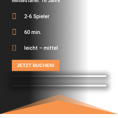
Mindestalter: 16 Jahre

2-6 Spieler

60 min.

leicht – mittel
JETZT BUCHEN!